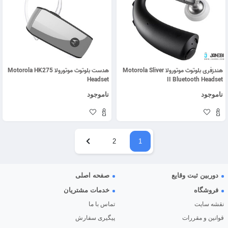
هندزفری بلوتوث موتورولا Motorola Sliver
هدست بلوتوث موتورولا Motorola HK275
Headset
II Bluetooth Headset
ناموجود
ناموجود
2
1
دوربین ثبت وقایع
صفحه اصلی
فروشگاه
خدمات مشتریان
نقشه سایت
تماس با ما
قوانین و مقررات
پیگیری سفارش