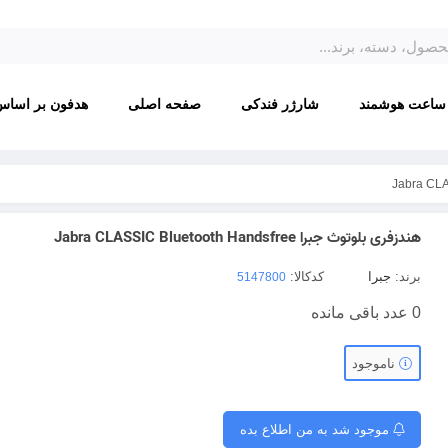
ساعت هوشمند
شارژر فندکی
صفحه اصلی
هدفون بر اساس
هندزفری بلوتوث جبرا Jabra CLASSIC Bluetooth Handsfree
برند:
جبرا
کدکالا:
0
عدد باقی مانده
ناموجود
موجود شد به من اطلاع بده