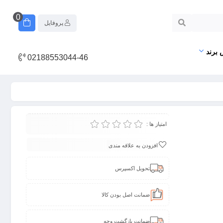
0
پروفایل
 برند
02188553044-46
امتیاز ها :
افزودن به علاقه مندی
تحویل اکسپرس
ضمانت اصل بودن کالا
ضمانت بازگشت وجه