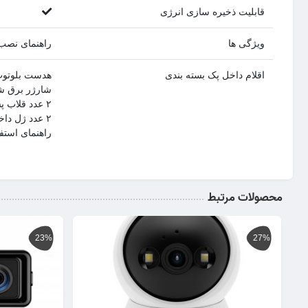
قابلیت ذخیره سازی انرژی
ویژگی ها
راهنمای نصب 
اقلام داخل پک بسته بندی
هدست بلوتوث
شارژر برق ش
۲ عدد قلاب پشت گوش
۲ عدد ژل داخل گوش
راهنمای استف
محصولات مرتبط
23%
27%