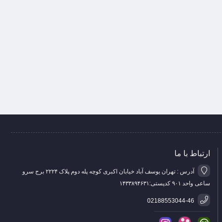
ارتباط با ما
آدرس : تهران یوسف آباد خیابان اکبری کوچه پله دوم پلاک ۲۲۲۴ برج سرو
ساعی واحد ۹۰۱ کدپستی:۱۴۳۳۸۹۴۶۳۱
02188553044-46