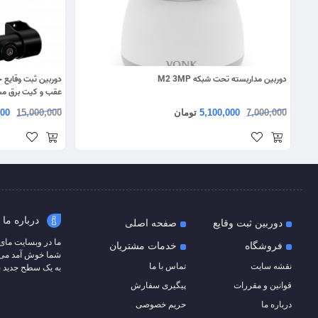
دوربین مداربسته تحت شبکه M2 3MP
عقب و کیت برق م
7,000,000
5,100,000
تومان
15,000,000
000
درباره ما
دوربین ثبت وقایع
صفحه اصلی
ما در وبسایت مای
فروشگاه
خدمات مشتریان
شما خوش آمد می‌گوی
نقشه سایت
تماس با ما
به یک سطح جدید ب
قوانین و مقررات
پیگیری سفارش
درباره ما
حریم خصوصی