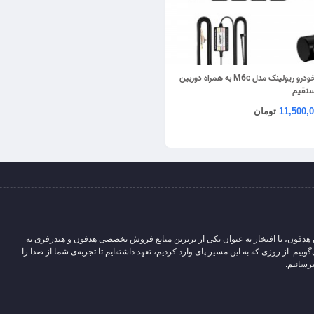
دوربین ثبت وقایع خودرو ریولینک مدل M6c به همراه دوربین
ستقیم
11,500,
تومان
 هدفون، با افتخار به عنوان یکی از برترین منابع فروش تخصصی هدفون و هندزفری به
یم. از روزی که به این مسیر پای وارد کردیم، تعهد داشته‌ایم تا تجربه‌ی شما از صدا را
رسانیم.