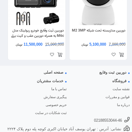
دوربین مداربسته تحت شبکه M2 3MP
دوربین ثبت وقایع خودرو ریولینک مدل
M6c به همراه دوربین عقب و کیت برق
مستقیم
11,500,000
15,000,000
5,100,000
7,000,000
تومان
تومان
دوربین ثبت وقایع
صفحه اصلی
فروشگاه
خدمات مشتریان
نقشه سایت
تماس با ما
قوانین و مقررات
پیگیری سفارش
درباره ما
حریم خصوصی
ثبت شکایات در سایت
02188553044-46
نشانی: آدرس : تهران یوسف آباد خیابان اکبری کوچه پله دوم پلاک ۲۲۲۴