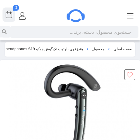
0
صفحه اصلی
محصول
هندزفری بلوتوث تک‌گوش هوکو Hoco Heartful ENC noise cancelling BT headphones S19