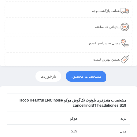
ضمانت بازگشت وجه
پشتیبانی 24 ساعته
ارسال به سراسر کشور
تضمین بهترین قیمت
مشخصات محصول
بازخوردها
مشخصات هندزفری بلوتوث تک‌گوش هوکو Hoco Heartful ENC noise
cancelling BT headphones S19
برند
هوکو
مدل
S19