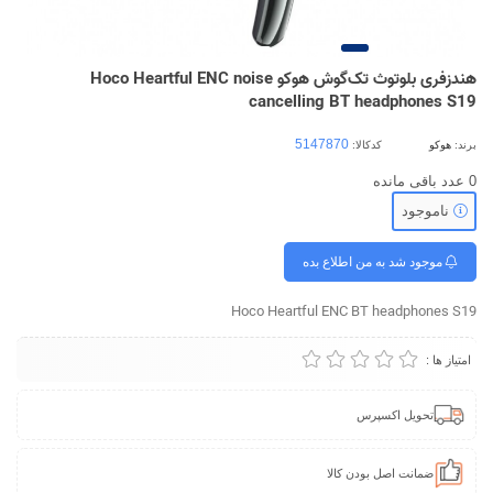
هندزفری بلوتوث تک‌گوش هوکو Hoco Heartful ENC noise
cancelling BT headphones S19
برند:
هوکو
کدکالا:
0
عدد باقی مانده
ناموجود
موجود شد به من اطلاع بده
Hoco Heartful ENC BT headphones S19
امتیاز ها :
تحویل اکسپرس
ضمانت اصل بودن کالا