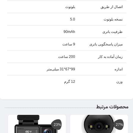
اتصال از طریق
بلوتوث
نسخه بلوتوث
5.0
ظرفیت باتری
90mAh
میزان پاسخگویی باتری
9 ساعت
زمان آماده به کار
200 ساعت
اندازه
99*67*31 میلی‌متر
وزن
12 گرم
محصولات مرتبط
23%
27%