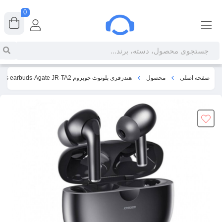
0
صفحه اصلی
محصول
هندزفری بلوتوث جویروم Joyroom ANC Noise reduction wireless earbuds-Agate JR-TA2