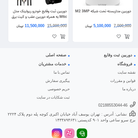
دوربین مداربسته تحت شبکه M2 3MP
دوربین ثبت وقایع خودرو ریولینک مدل
M6c به همراه دوربین عقب و کیت برق
مستقیم
11,500,000
15,000,000
5,100,000
7,000,000
تومان
تومان
دوربین ثبت وقایع
صفحه اصلی
فروشگاه
خدمات مشتریان
نقشه سایت
تماس با ما
قوانین و مقررات
پیگیری سفارش
درباره ما
حریم خصوصی
ثبت شکایات در سایت
02188553044-46
نشانی: آدرس : تهران یوسف آباد خیابان اکبری کوچه پله دوم پلاک ۲۲۲۴
برج سرو ساعی واحد ۹۰۱ کدپستی:۱۴۳۳۸۹۴۶۳۱