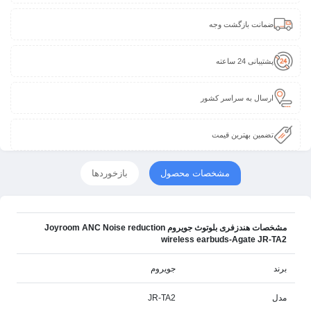
ضمانت بازگشت وجه
پشتیبانی 24 ساعته
ارسال به سراسر کشور
تضمین بهترین قیمت
مشخصات محصول
بازخوردها
مشخصات هندزفری بلوتوث جویروم Joyroom ANC Noise reduction
wireless earbuds-Agate JR-TA2
برند
جویروم
مدل
JR-TA2