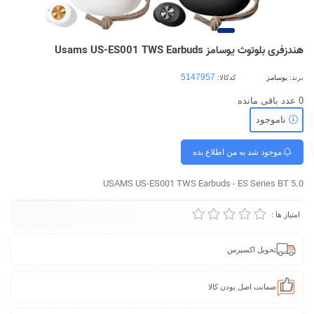
هندزفری بلوتوث یوسامز Usams US-ES001 TWS Earbuds
برند:
یوسامز
کدکالا:
0
عدد باقی مانده
ناموجود
موجود شد به من اطلاع بده
USAMS US-ES001 TWS Earbuds - ES Series BT 5.0
امتیاز ها :
تحویل اکسپرس
ضمانت اصل بودن کالا