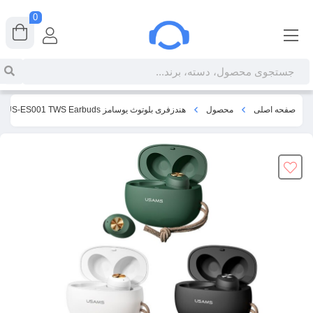
0
صفحه اصلی
محصول
هندزفری بلوتوث یوسامز Usams US-ES001 TWS Earbuds