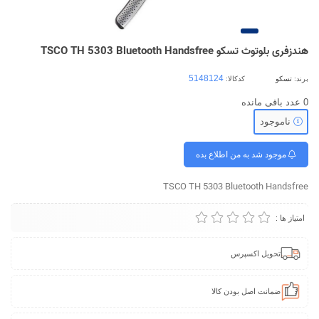
هندزفری بلوتوث تسکو TSCO TH 5303 Bluetooth Handsfree
برند:
تسکو
کدکالا:
0
عدد باقی مانده
ناموجود
موجود شد به من اطلاع بده
TSCO TH 5303 Bluetooth Handsfree
امتیاز ها :
تحویل اکسپرس
ضمانت اصل بودن کالا