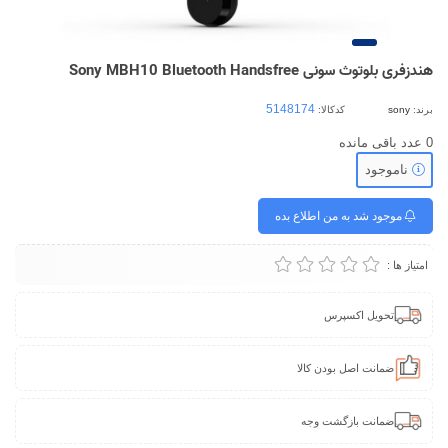
هندزفری بلوتوث سونی Sony MBH10 Bluetooth Handsfree
برند:
sony
کدکالا:
0
عدد باقی مانده
ناموجود
موجود شد به من اطلاع بده
امتیاز ها :
تحویل اکسپرس
ضمانت اصل بودن کالا
ضمانت بازگشت وجه