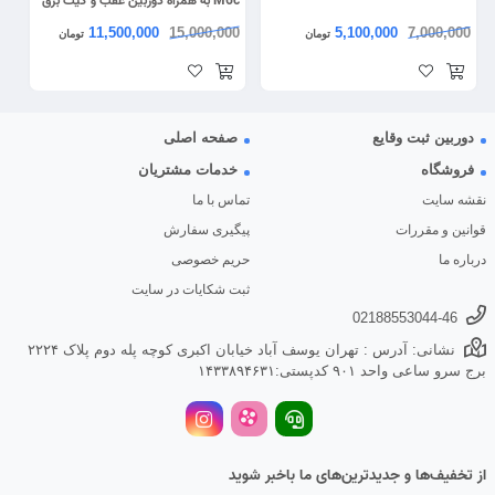
M6c به همراه دوربین عقب و کیت برق
مستقیم
11,500,000
15,000,000
5,100,000
7,000,000
تومان
تومان
دوربین ثبت وقایع
صفحه اصلی
فروشگاه
خدمات مشتریان
نقشه سایت
تماس با ما
قوانین و مقررات
پیگیری سفارش
درباره ما
حریم خصوصی
ثبت شکایات در سایت
02188553044-46
نشانی: آدرس : تهران یوسف آباد خیابان اکبری کوچه پله دوم پلاک ۲۲۲۴
برج سرو ساعی واحد ۹۰۱ کدپستی:۱۴۳۳۸۹۴۶۳۱
از تخفیف‌ها و جدیدترین‌های ما باخبر شوید