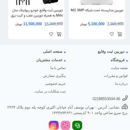
دوربین مداربسته تحت شبکه M2 3MP
دوربین ثبت وقایع خودرو ریولینک مدل
M6c به همراه دوربین عقب و کیت برق
مستقیم
11,500,000
15,000,000
5,100,000
7,000,000
تومان
تومان
دوربین ثبت وقایع
صفحه اصلی
فروشگاه
خدمات مشتریان
نقشه سایت
تماس با ما
قوانین و مقررات
پیگیری سفارش
درباره ما
حریم خصوصی
ثبت شکایات در سایت
02188553044-46
نشانی: آدرس : تهران یوسف آباد خیابان اکبری کوچه پله دوم پلاک ۲۲۲۴
برج سرو ساعی واحد ۹۰۱ کدپستی:۱۴۳۳۸۹۴۶۳۱