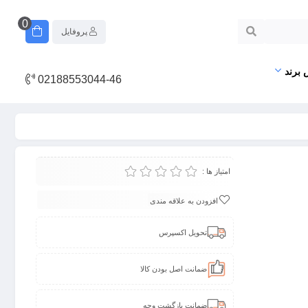
0
پروفایل
 برند
02188553044-46
امتیاز ها :
افزودن به علاقه مندی
تحویل اکسپرس
ضمانت اصل بودن کالا
ضمانت بازگشت وجه