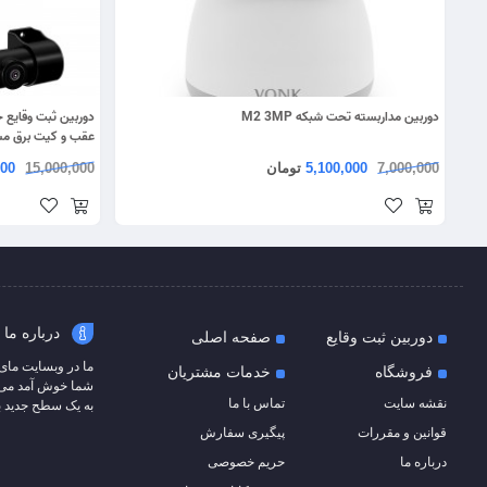
دوربین مداربسته تحت شبکه M2 3MP
عقب و کیت برق م
7,000,000
5,100,000
تومان
15,000,000
000
درباره ما
دوربین ثبت وقایع
صفحه اصلی
ما در وبسایت مای
فروشگاه
خدمات مشتریان
شما خوش آمد می‌گوی
نقشه سایت
تماس با ما
به یک سطح جدید ب
قوانین و مقررات
پیگیری سفارش
درباره ما
حریم خصوصی