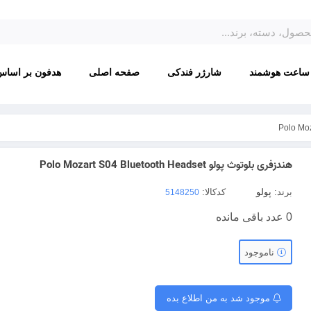
ساعت هوشمند
شارژر فندکی
صفحه اصلی
هدفون بر اساس
هندزفری بلوتوث پولو Polo Mozart S04 Bluetooth Headset
برند:
پولو
کدکالا:
0
عدد باقی مانده
ناموجود
موجود شد به من اطلاع بده