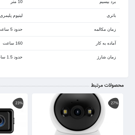
برد بیسیم
10 متر
باتری
لیتیوم پلیمری 5mAh
زمان مکالمه
حدود 5 ساعت
آماده به کار
160 ساعت
زمان شارژ
حدود 1.5 ساعت
محصولات مرتبط
23%
27%