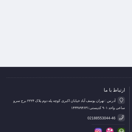
ارتباط با ما
آدرس : تهران یوسف آباد خیابان اکبری کوچه پله دوم پلاک ۲۲۲۴ برج سرو
ساعی واحد ۹۰۱ کدپستی:۱۴۳۳۸۹۴۶۳۱
02188553044-46