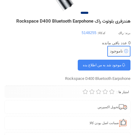
هندزفری بلوتوث راک Rockspace D400 Bluetooth Earpohone
برند:
راک
کدکالا:
0
عدد باقی مانده
ناموجود
موجود شد به من اطلاع بده
Rockspace D400 Bluetooth Earpohone
امتیاز ها :
تحویل اکسپرس
ضمانت اصل بودن کالا