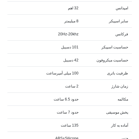
امپدانس
32 اهم
سایر اسپیکر
8 میلیمتر
فرکانس
20Hz-20khz
حساسیت اسپیکر
101 دسیبل
حساسیت میکروفون
42 دسیبل
ظرفیت باتری
100 میلی آمپرساعت
زمان شارژ
2 ساعت
مکالمه
حدود 6.5 ساعت
پخش موسیقی
حدود 7 ساعت
آماده به کار
135 ساعت
جنس
ABS+Silicone