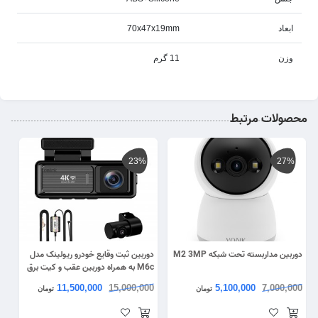
ابعاد
70x47x19mm
وزن
11 گرم
محصولات مرتبط
23%
27%
دوربین مداربسته تحت شبکه M2 3MP
دوربین ثبت وقایع خودرو ریولینک مدل
M6c به همراه دوربین عقب و کیت برق
مستقیم
11,500,000
15,000,000
5,100,000
7,000,000
تومان
تومان