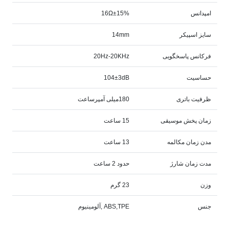
امپدانس
16Ω±15%
سایز اسپیکر
14mm
فرکانس پاسخگویی
20Hz-20KHz
حساسیت
104±3dB
ظرفیت باتری
180میلی آمپرساعت
زمان پخش موسیقی
15 ساعت
مدن زمان مکالمه
13 ساعت
مدت زمان شارژ
حدود 2 ساعت
وزن
23 گرم
جنس
ABS,TPE ,آلومینیوم