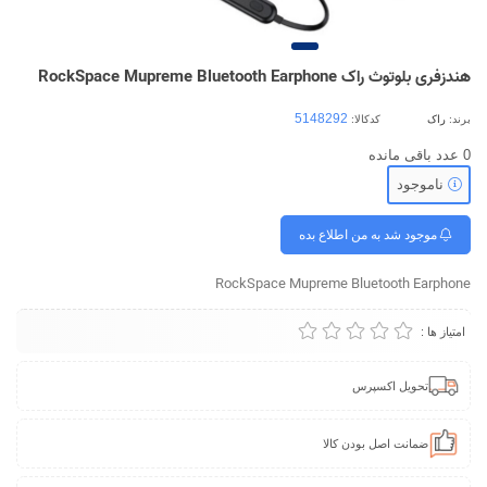
هندزفری بلوتوث راک RockSpace Mupreme Bluetooth Earphone
برند:
راک
کدکالا:
0
عدد باقی مانده
ناموجود
موجود شد به من اطلاع بده
RockSpace Mupreme Bluetooth Earphone
امتیاز ها :
تحویل اکسپرس
ضمانت اصل بودن کالا