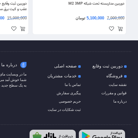
دوربین مداربسته تحت شبکه M2 3MP
عقب و کیت برق م
7,000,000
5,100,000
تومان
15,000,000
000
درباره ما
دوربین ثبت وقایع
صفحه اصلی
ما در وبسایت مای
فروشگاه
خدمات مشتریان
شما خوش آمد می‌گوی
نقشه سایت
تماس با ما
به یک سطح جدید ب
قوانین و مقررات
پیگیری سفارش
درباره ما
حریم خصوصی
ثبت شکایات در سایت