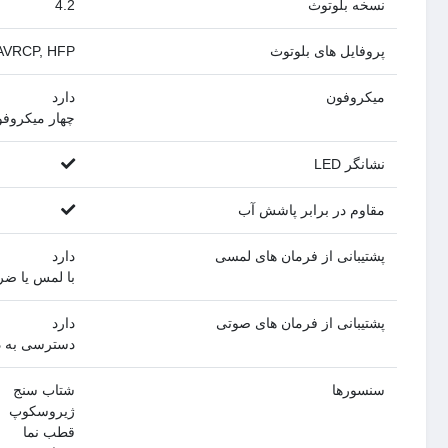
نسخه بلوتوث
4.2
پروفایل های بلوتوث
AVRCP, HFP
میکروفون
دارد
چهار میکروفو
نشانگر LED
مقاوم در برابر پاشش آب
پشتیبانی از فرمان های لمسی
دارد
با لمس یا ض
پشتیبانی از فرمان های صوتی
دارد
دسترسی به دستی
سنسورها
شتاب سنج
ژیروسکوپ
قطب نما