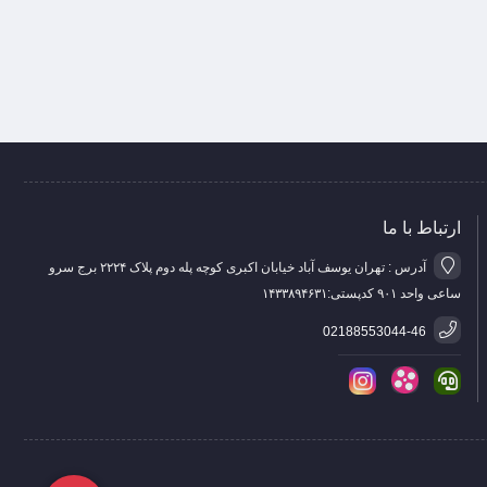
ارتباط با ما
آدرس : تهران یوسف آباد خیابان اکبری کوچه پله دوم پلاک ۲۲۲۴ برج سرو
ساعی واحد ۹۰۱ کدپستی:۱۴۳۳۸۹۴۶۳۱
02188553044-46