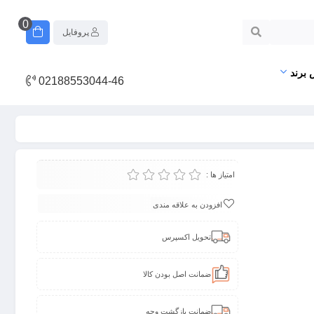
0
پروفایل
 برند
02188553044-46
امتیاز ها :
افزودن به علاقه مندی
تحویل اکسپرس
ضمانت اصل بودن کالا
ضمانت بازگشت وجه