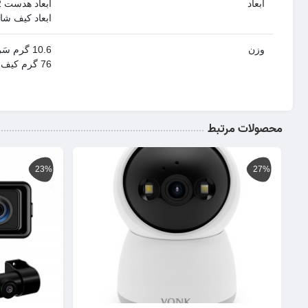
ابعاد
ابعاد هدست 17.5x59.6x10.2 میلی متر
ابعاد کیف شارژ 89x89x25 می
وزن
10.6 گرم سَری هدست
76 گرم کیف شارژ
محصولات مرتبط
23%
27%