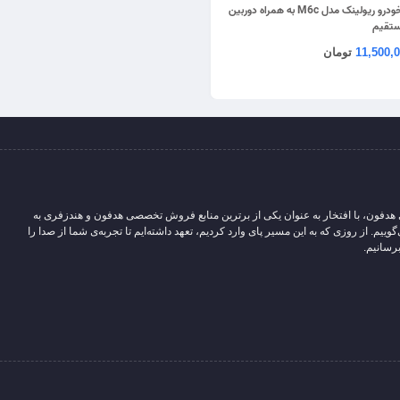
دوربین ثبت وقایع خودرو ریولینک مدل M6c به همراه دوربین
ستقیم
11,500,
تومان
 هدفون، با افتخار به عنوان یکی از برترین منابع فروش تخصصی هدفون و هندزفری به
یم. از روزی که به این مسیر پای وارد کردیم، تعهد داشته‌ایم تا تجربه‌ی شما از صدا را
رسانیم.