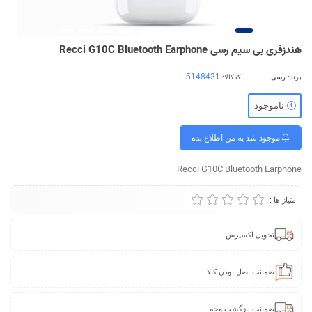
هندزفری بی سیم رسی Recci G10C Bluetooth Earphone
برند:
رسی
کدکالا:
ناموجود
موجود شد به من اطلاع بده
Recci G10C Bluetooth Earphone
امتیاز ها :
تحویل اکسپرس
ضمانت اصل بودن کالا
ضمانت بازگشت وجه