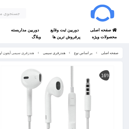
صفحه اصلی
دوربین ثبت وقایع
دوربین مداربسته
محصولات ویژه
پرفروش ترین ها
وبلاگ
صفحه اصلی
بر اساس نوع
هندزفری سیمی
هندزفری سیمی آیفون اورجینال earpod 3.5 mm
16%