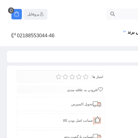
0
پروفایل
 برند
02188553044-46
امتیاز ها :
افزودن به علاقه مندی
تحویل اکسپرس
ضمانت اصل بودن کالا
ضمانت بازگشت وجه