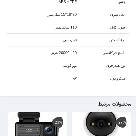
جنس
ABS + TPE
ابعاد سری
30*18*15 میلی‌متر
طول کابل
110 سانتی‌متر
نوع کانکتور
تایپ سی
پاسخ فرکانسی
20 - 20000 هرتز
نوع هندزفری
توو گوشی
میکروفون
محصولات مرتبط
23%
27%