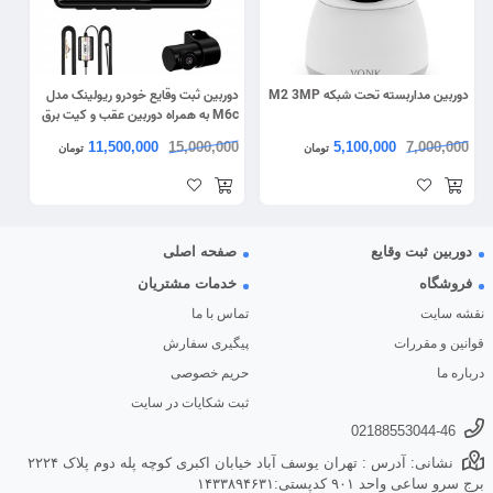
دوربین مداربسته تحت شبکه M2 3MP
دوربین ثبت وقایع خودرو ریولینک مدل
M6c به همراه دوربین عقب و کیت برق
مستقیم
11,500,000
15,000,000
5,100,000
7,000,000
تومان
تومان
دوربین ثبت وقایع
صفحه اصلی
فروشگاه
خدمات مشتریان
نقشه سایت
تماس با ما
قوانین و مقررات
پیگیری سفارش
درباره ما
حریم خصوصی
ثبت شکایات در سایت
02188553044-46
نشانی: آدرس : تهران یوسف آباد خیابان اکبری کوچه پله دوم پلاک ۲۲۲۴
برج سرو ساعی واحد ۹۰۱ کدپستی:۱۴۳۳۸۹۴۶۳۱