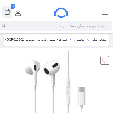
0
صفحه اصلی
محصول
هندزفری سیمی تایپ سی بیسوس Baseus Encok Type-C in-ear Wired Earphone NGCR010002