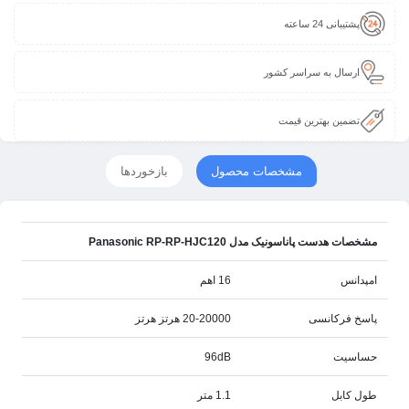
پشتیبانی 24 ساعته
ارسال به سراسر کشور
تضمین بهترین قیمت
مشخصات محصول
بازخوردها
مشخصات هدست پاناسونیک مدل Panasonic RP-RP-HJC120
امپدانس
16 اهم
پاسخ فرکانسی
20-20000 هرتز هرتز
حساسیت
96dB
طول کابل
1.1 متر