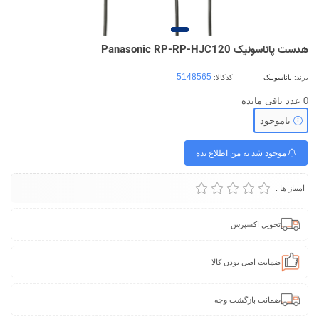
هدست پاناسونیک Panasonic RP-RP-HJC120
برند:
پاناسونیک
کدکالا:
0
عدد باقی مانده
ناموجود
موجود شد به من اطلاع بده
امتیاز ها :
تحویل اکسپرس
ضمانت اصل بودن کالا
ضمانت بازگشت وجه