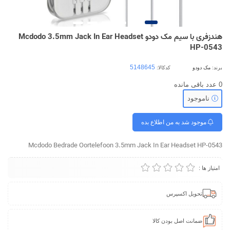
هندزفری با سیم مک دودو Mcdodo 3.5mm Jack In Ear Headset
HP-0543
برند:
مک دودو
کدکالا:
0
عدد باقی مانده
ناموجود
موجود شد به من اطلاع بده
Mcdodo Bedrade Oortelefoon 3.5mm Jack In Ear Headset HP-0543
امتیاز ها :
تحویل اکسپرس
ضمانت اصل بودن کالا