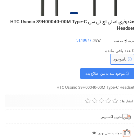
هندزفری اصلی اچ تی سی HTC Usonic 39H00040-00M Type-C
Headset
برند:
اچ تی سی
کدکالا:
0
عدد باقی مانده
ناموجود
موجود شد به من اطلاع بده
HTC Usonic 39H00040-00M Type-C Headset
امتیاز ها :
تحویل اکسپرس
ضمانت اصل بودن کالا