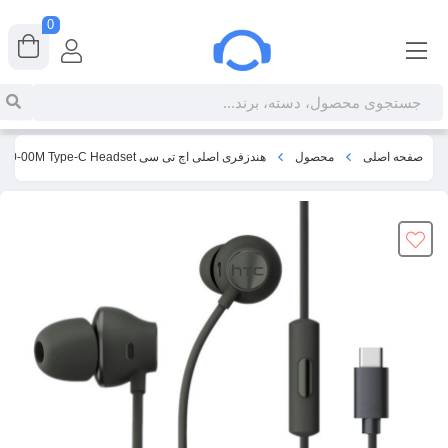
0
صفحه اصلی
محصول
هندزفری اصلی اچ تی سی HTC Usonic 39H00040-00M Type-C Headset