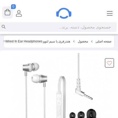
0
صفحه اصلی
محصول
هندزفری با سیم لنوو Lenovo QF320 Wired In Ear Headphones