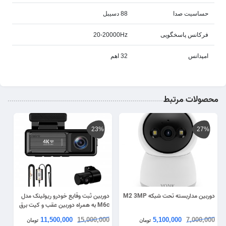
حساسیت صدا
88 دسیبل
فرکانس پاسخگویی
20-20000Hz
امپدانس
32 اهم
محصولات مرتبط
23%
27%
دوربین مداربسته تحت شبکه M2 3MP
دوربین ثبت وقایع خودرو ریولینک مدل
M6c به همراه دوربین عقب و کیت برق
مستقیم
11,500,000
15,000,000
5,100,000
7,000,000
تومان
تومان