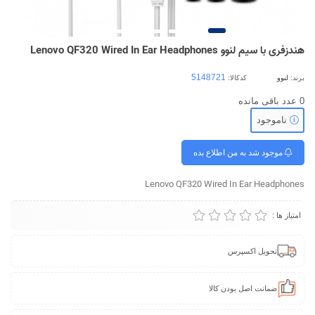
هندزفری با سیم لنوو Lenovo QF320 Wired In Ear Headphones
برند:
لنوو
کدکالا:
0
عدد باقی مانده
ناموجود
موجود شد به من اطلاع بده
Lenovo QF320 Wired In Ear Headphones
امتیاز ها :
تحویل اکسپرس
ضمانت اصل بودن کالا