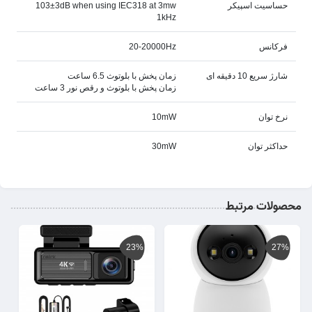
حساسیت اسپیکر
103±3dB when using IEC318 at 3mw
1kHz
فرکانس
20-20000Hz
شارژ سریع 10 دقیقه ای
زمان پخش با بلوتوث 6.5 ساعت
زمان پخش با بلوتوث و رقص نور 3 ساعت
نرخ توان
10mW
حداکثر توان
30mW
محصولات مرتبط
23%
27%