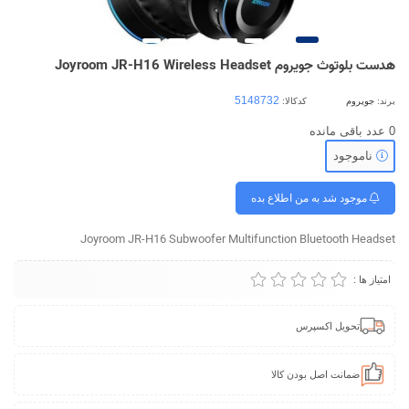
هدست بلوتوث جویروم Joyroom JR-H16 Wireless Headset
برند:
جویروم
کدکالا:
0
عدد باقی مانده
ناموجود
موجود شد به من اطلاع بده
Joyroom JR-H16 Subwoofer Multifunction Bluetooth Headset
امتیاز ها :
تحویل اکسپرس
ضمانت اصل بودن کالا