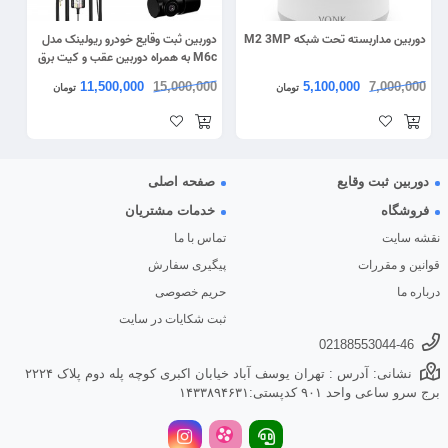
دوربین مداربسته تحت شبکه M2 3MP
دوربین ثبت وقایع خودرو ریولینک مدل
M6c به همراه دوربین عقب و کیت برق
مستقیم
11,500,000
15,000,000
5,100,000
7,000,000
تومان
تومان
دوربین ثبت وقایع
صفحه اصلی
فروشگاه
خدمات مشتریان
نقشه سایت
تماس با ما
قوانین و مقررات
پیگیری سفارش
درباره ما
حریم خصوصی
ثبت شکایات در سایت
02188553044-46
نشانی: آدرس : تهران یوسف آباد خیابان اکبری کوچه پله دوم پلاک ۲۲۲۴
برج سرو ساعی واحد ۹۰۱ کدپستی:۱۴۳۳۸۹۴۶۳۱