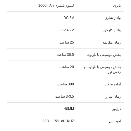
باتری
لیتیوم پلیمری 1000mAh
ولتاژ شارژ
DC 5V
ولتاژ کارکرد
3.3V-4.2V
زمان مکالمه
25 ساعت
پخش موسیقی با بلوتوث
38.5 ساعت
پخش موسیقی با بلوتوث و
20 ساعت
رقص نور
آماده به کار
300 ساعت
زمان شارژ
3-3.5 ساعت
درایور
40MM
امپدانس
32Ω ± 15% at 1KHZ