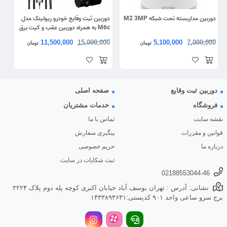
دوربین مداربسته تحت شبکه M2 3MP
دوربین ثبت وقایع خودرو ریولینک مدل
M6c به همراه دوربین عقب و کیت برق
مستقیم
11,500,000
15,000,000
5,100,000
7,000,000
تومان
تومان
دوربین ثبت وقایع
صفحه اصلی
فروشگاه
خدمات مشتریان
نقشه سایت
تماس با ما
قوانین و مقررات
پیگیری سفارش
درباره ما
حریم خصوصی
ثبت شکایات در سایت
02188553044-46
نشانی: آدرس : تهران یوسف آباد خیابان اکبری کوچه پله دوم پلاک ۲۲۲۴
برج سرو ساعی واحد ۹۰۱ کدپستی:۱۴۳۳۸۹۴۶۳۱