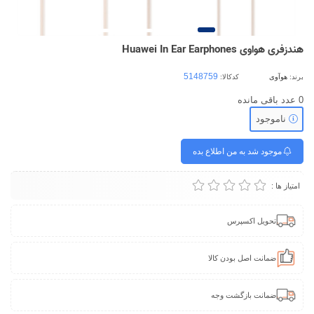
هندزفری هواوی Huawei In Ear Earphones
برند:
هوآوی
کدکالا:
0
عدد باقی مانده
ناموجود
موجود شد به من اطلاع بده
امتیاز ها :
تحویل اکسپرس
ضمانت اصل بودن کالا
ضمانت بازگشت وجه