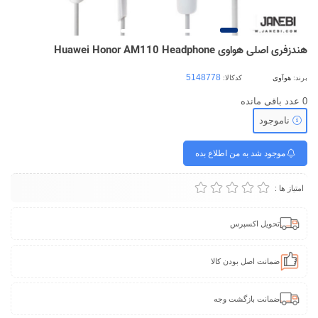
هندزفری اصلی هواوی Huawei Honor AM110 Headphone
برند:
هوآوی
کدکالا:
0
عدد باقی مانده
ناموجود
موجود شد به من اطلاع بده
امتیاز ها :
تحویل اکسپرس
ضمانت اصل بودن کالا
ضمانت بازگشت وجه