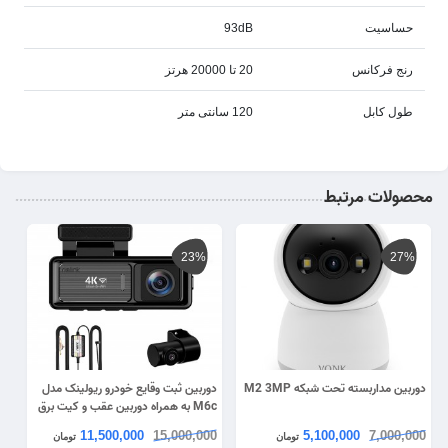
حساسیت
93dB
رنج فرکانس
20 تا 20000 هرتز
طول کابل
120 سانتی متر
محصولات مرتبط
23%
27%
دوربین مداربسته تحت شبکه M2 3MP
دوربین ثبت وقایع خودرو ریولینک مدل
M6c به همراه دوربین عقب و کیت برق
مستقیم
11,500,000
15,000,000
5,100,000
7,000,000
تومان
تومان