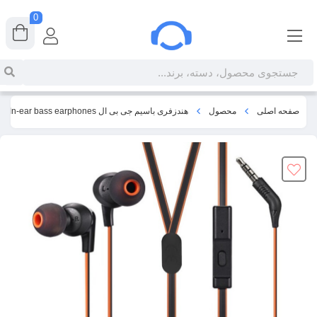
0
صفحه اصلی
محصول
هندزفری باسیم جی بی ال JBL T120A In-ear bass earphones