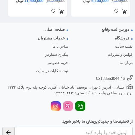
11,500,000
15,000,000
5,100,000
7,000,000
تومان
تومان
دوربین ثبت وقایع
صفحه اصلی
فروشگاه
خدمات مشتریان
نقشه سایت
تماس با ما
قوانین و مقررات
پیگیری سفارش
درباره ما
حریم خصوصی
ثبت شکایات در سایت
02188553044-46
نشانی: آدرس : تهران یوسف آباد خیابان اکبری کوچه پله دوم پلاک ۲۲۲۴
برج سرو ساعی واحد ۹۰۱ کدپستی:۱۴۳۳۸۹۴۶۳۱
از تخفیف‌ها و جدیدترین‌های ما باخبر شوید