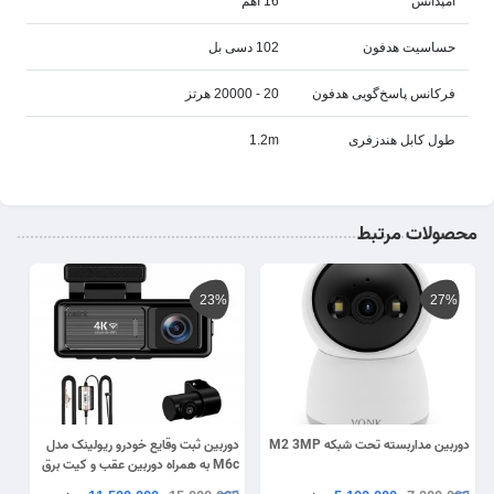
امپدانس
16 اهم
حساسیت هدفون
102 دسی بل
فرکانس پاسخ‌گویی هدفون
20 - 20000 هرتز
طول کابل هندزفری
1.2m
محصولات مرتبط
23%
27%
دوربین مداربسته تحت شبکه M2 3MP
دوربین ثبت وقایع خودرو ریولینک مدل
M6c به همراه دوربین عقب و کیت برق
مستقیم