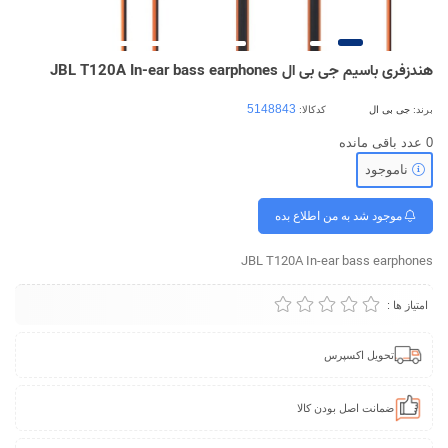
هندزفری باسیم جی بی ال JBL T120A In-ear bass earphones
برند:
جی بی ال
کدکالا:
0
عدد باقی مانده
ناموجود
موجود شد به من اطلاع بده
JBL T120A In-ear bass earphones
امتیاز ها :
تحویل اکسپرس
ضمانت اصل بودن کالا