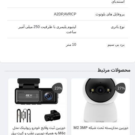
استندبای
پروفایل های بلوتوث
A2DP,AVRCP
نوع باتری
لیتیوم پلیمری با ظرفیت 250 میلی آمپر
ساعت
برد بی سیم
10 متر
محصولات مرتبط
23%
27%
دوربین مداربسته تحت شبکه M2 3MP
دوربین ثبت وقایع خودرو ریولینک مدل
M6c به همراه دوربین عقب و کیت برق