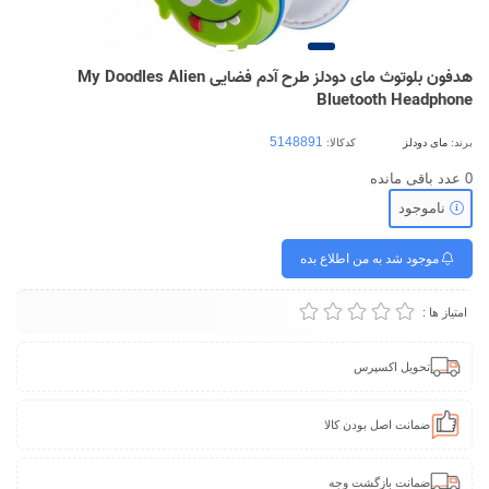
هدفون بلوتوث مای دودلز طرح آدم فضایی My Doodles Alien
Bluetooth Headphone
برند:
مای دودلز
کدکالا:
0
عدد باقی مانده
ناموجود
موجود شد به من اطلاع بده
امتیاز ها :
تحویل اکسپرس
ضمانت اصل بودن کالا
ضمانت بازگشت وجه