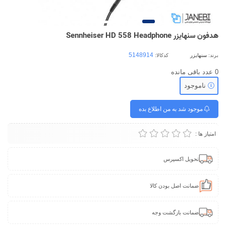
هدفون سنهایزر Sennheiser HD 558 Headphone
برند:
سنهایزر
کدکالا:
0
عدد باقی مانده
ناموجود
موجود شد به من اطلاع بده
امتیاز ها :
تحویل اکسپرس
ضمانت اصل بودن کالا
ضمانت بازگشت وجه