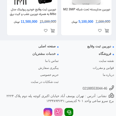
دوربین مداربسته تحت شبکه M2 3MP
دوربین ثبت وقایع خودرو ریولینک مدل
M6c به همراه دوربین عقب و کیت برق
مستقیم
11,500,000
15,000,000
5,100,000
7,000,000
تومان
تومان
دوربین ثبت وقایع
صفحه اصلی
فروشگاه
خدمات مشتریان
نقشه سایت
تماس با ما
قوانین و مقررات
پیگیری سفارش
درباره ما
حریم خصوصی
ثبت شکایات در سایت
02188553044-46
نشانی: آدرس : تهران یوسف آباد خیابان اکبری کوچه پله دوم پلاک ۲۲۲۴
برج سرو ساعی واحد ۹۰۱ کدپستی:۱۴۳۳۸۹۴۶۳۱