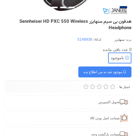
هدفون بی سیم سنهایزر Sennheiser HD PXC 550 Wireless
Headphone
برند:
سنهایزر
کدکالا:
0
عدد باقی مانده
ناموجود
موجود شد به من اطلاع بده
امتیاز ها :
تحویل اکسپرس
ضمانت اصل بودن کالا
ضمانت بازگشت وجه