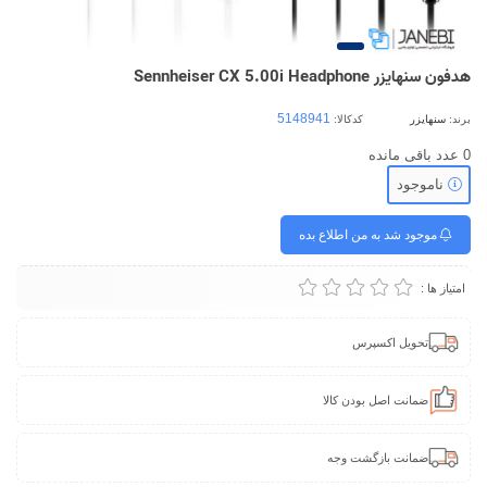
هدفون سنهایزر Sennheiser CX 5.00i Headphone
برند:
سنهایزر
کدکالا:
0
عدد باقی مانده
ناموجود
موجود شد به من اطلاع بده
امتیاز ها :
تحویل اکسپرس
ضمانت اصل بودن کالا
ضمانت بازگشت وجه