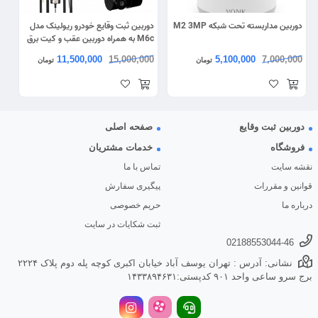
دوربین مداربسته تحت شبکه M2 3MP
دوربین ثبت وقایع خودرو ریولینک مدل
M6c به همراه دوربین عقب و کیت برق
مستقیم
11,500,000
15,000,000
5,100,000
7,000,000
تومان
تومان
دوربین ثبت وقایع
صفحه اصلی
فروشگاه
خدمات مشتریان
نقشه سایت
تماس با ما
قوانین و مقررات
پیگیری سفارش
درباره ما
حریم خصوصی
ثبت شکایات در سایت
02188553044-46
نشانی: آدرس : تهران یوسف آباد خیابان اکبری کوچه پله دوم پلاک ۲۲۲۴
برج سرو ساعی واحد ۹۰۱ کدپستی:۱۴۳۳۸۹۴۶۳۱