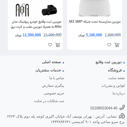
دوربین مداربسته تحت شبکه M2 3MP
دوربین ثبت وقایع خودرو ریولینک مدل
M6c به همراه دوربین عقب و کیت برق
مستقیم
11,500,000
15,000,000
5,100,000
7,000,000
تومان
تومان
دوربین ثبت وقایع
صفحه اصلی
فروشگاه
خدمات مشتریان
نقشه سایت
تماس با ما
قوانین و مقررات
پیگیری سفارش
درباره ما
حریم خصوصی
ثبت شکایات در سایت
02188553044-46
نشانی: آدرس : تهران یوسف آباد خیابان اکبری کوچه پله دوم پلاک ۲۲۲۴
برج سرو ساعی واحد ۹۰۱ کدپستی:۱۴۳۳۸۹۴۶۳۱