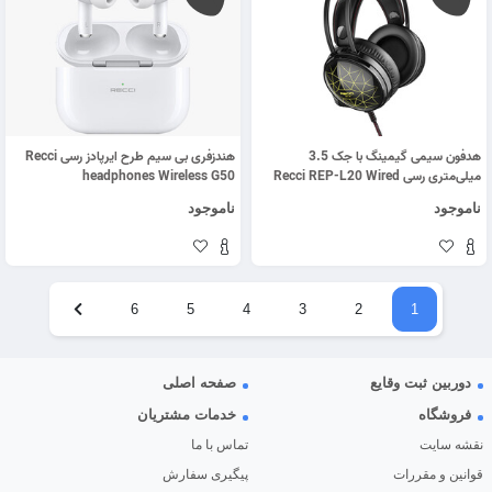
هدفون سیمی گیمینگ با جک 3.5
هندزفری بی سیم طرح ایرپادز رسی Recci
میلی‌متری رسی Recci REP-L20 Wired
headphones Wireless G50
Gaming Headphone
ناموجود
ناموجود
6
5
4
3
2
1
دوربین ثبت وقایع
صفحه اصلی
فروشگاه
خدمات مشتریان
نقشه سایت
تماس با ما
قوانین و مقررات
پیگیری سفارش