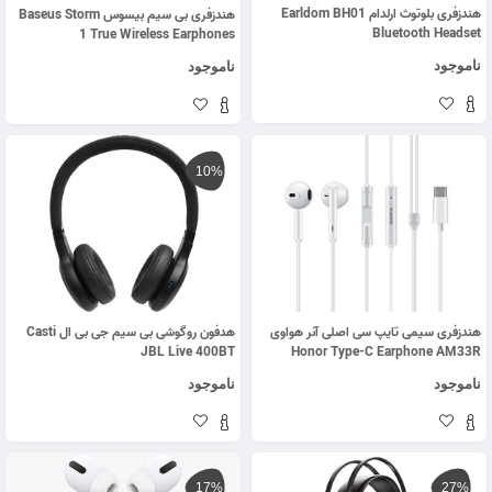
هندزفری بلوتوث ارلدام Earldom BH01
هندزفری بی سیم بیسوس Baseus Storm
Bluetooth Headset
1 True Wireless Earphones
NGTW140201
ناموجود
ناموجود
10%
هندزفری سیمی تایپ سی اصلی آنر هواوی
هدفون روگوشی بی سیم جی بی ال Casti
JBL Live 400BT
Honor Type-C Earphone AM33R
ناموجود
ناموجود
17%
27%