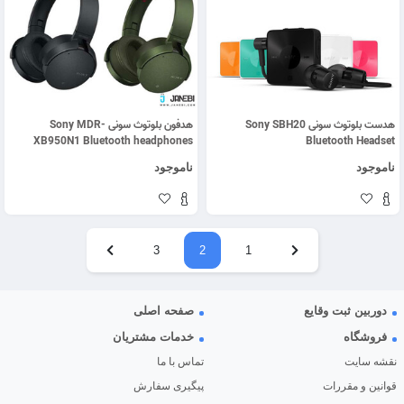
هدست بلوتوث سونی Sony SBH20
هدفون بلوتوث سونی Sony MDR-
XB950N1 Bluetooth headphones
Bluetooth Headset
ناموجود
ناموجود
3
2
1
دوربین ثبت وقایع
صفحه اصلی
فروشگاه
خدمات مشتریان
نقشه سایت
تماس با ما
قوانین و مقررات
پیگیری سفارش