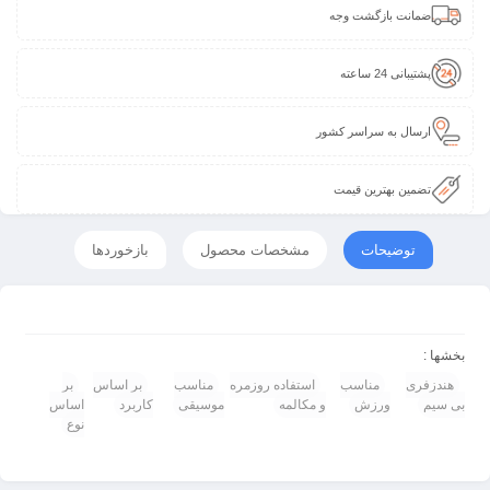
ضمانت بازگشت وجه
پشتیبانی 24 ساعته
ارسال به سراسر کشور
تضمین بهترین قیمت
توضیحات
مشخصات محصول
بازخوردها
بخشها :
هندزفری
مناسب
استفاده روزمره
مناسب
بر اساس
بر
بی سیم
ورزش
و مکالمه
موسیقی
کاربرد
اساس
نوع