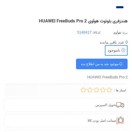
هندزفری بلوتوث هوآوی HUAWEI FreeBuds Pro 2
برند:
هوآوی
کدکالا:
0
عدد باقی مانده
ناموجود
موجود شد به من اطلاع بده
HUAWEI FreeBuds Pro 2
امتیاز ها :
تحویل اکسپرس
ضمانت اصل بودن کالا