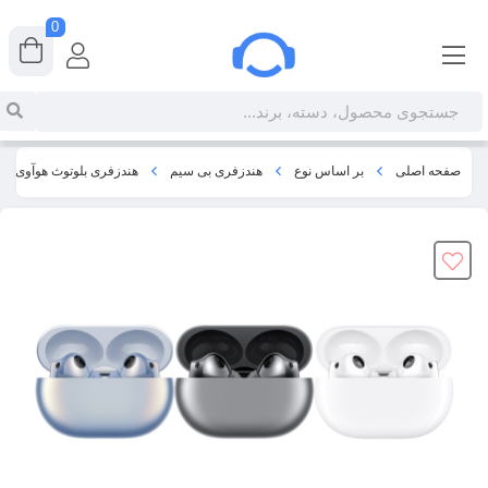
0
صفحه اصلی
بر اساس نوع
هندزفری بی سیم
هندزفری بلوتوث هوآوی HUAWEI FreeBuds Pro 2