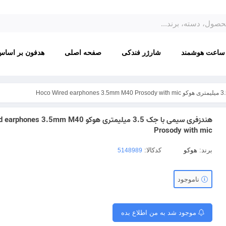
ساعت هوشمند
شارژر فندکی
صفحه اصلی
هدفون بر اساس
هندزفری سیمی با جک 3.5 میلیمتری هوکو  3.5mm M40
Prosody with mic
برند:
هوکو
کدکالا:
ناموجود
موجود شد به من اطلاع بده