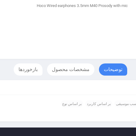
Hoco Wired earphones 3.5mm M40 Prosody with mic
توضیحات
مشخصات محصول
بازخوردها
سب موسیقی
بر اساس کاربرد
بر اساس نوع