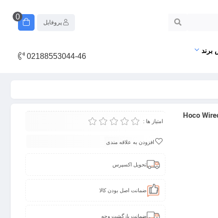
0
پروفایل
 برند
02188553044-46
Hoco Wired earphones
امتیاز ها :
افزودن به علاقه مندی
تحویل اکسپرس
ضمانت اصل بودن کالا
ضمانت بازگشت وجه