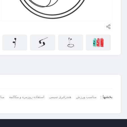
بخشها :
مناسب ورزش
هندزفری سیمی
استفاده روزمره و مکالمه
منا