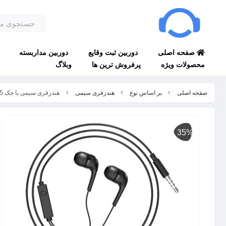
صفحه اصلی
دوربین ثبت وقایع
دوربین مداربسته
محصولات ویژه
پرفروش ترین ها
وبلاگ
صفحه اصلی
بر اساس نوع
هندزفری سیمی
هندزفری سیمی با جک 3.5 میلیمتری هوکو Hoco Wired earphones 3.5mm M40 Prosody with mic
35%