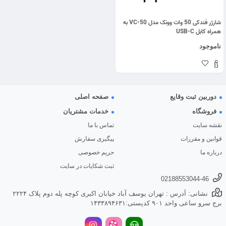
شارژر فندکی 50 وات وونک مدل VC-50 به
همراه کابل USB-C
ناموجود
دوربین ثبت وقایع
صفحه اصلی
فروشگاه
خدمات مشتریان
نقشه سایت
تماس با ما
قوانین و مقررات
پیگیری سفارش
درباره ما
حریم خصوصی
ثبت شکایات در سایت
02188553044-46
نشانی: آدرس : تهران یوسف آباد خیابان اکبری کوچه پله دوم پلاک ۲۲۲۴
برج سرو ساعی واحد ۹۰۱ کدپستی:۱۴۳۳۸۹۴۶۳۱